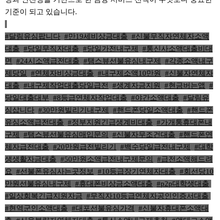
기준이 되고 있습니다.
#달림유심팝니다
,
#만19세비상금대출
,
#신불무직자연체자소액
대출
,
#당일무직자대출
,
#당일가전내구제
,
#통신사소액대출비대
면
,
#24시소액급전대출
,
#탬스뷰선불유심내구제
,
#각종소액내구
제당일
,
#연체자비상금대출
,
#내구제소액10만원
,
#신불자연체자
대출
,
#내구제작업대출당일급전
,
#생계자금지원
,
#현금버는앱
,
#
당일대출대부
,
#8등급연체자작업대출
,
#야간소액대출
,
#달림유
심삽니다
,
#30만원빌리기내구제
,
#핸드폰당일소액대출
,
#핸드폰
유심소액급전대출
,
#정부지원긴급생계비대출
,
#가개통휴대폰내
구제
,
#탬스뷰선불유심매입문의
,
#신불자무조건대출
,
#핸드폰연
체자급전대출
,
#20만원급전빌리기
,
#백수당일급전내구제
,
#대학
생생활자금대출
,
#50만원소액급전내구제문의
,
#급전소액해드려
요
,
#선불폰유심사는곳정보
,
#10등급장기연체자대출
,
#회선당10
만원선불유심내구제
,
#휴대폰비상금소액대출
,
#p2p대학생대출
,
#일상회복긴급지원자금
,
#무직자10등급연체자공인인증서대출
,
#현역군인소액대출
,
#대포선불유심가격
,
#신불자휴대폰소액대