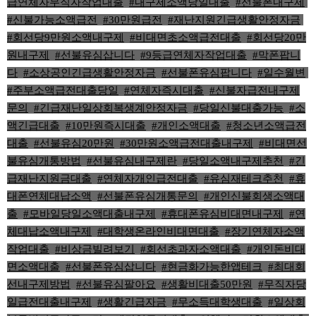
급연체자무직자작업대출
,
#내구제소액당일대출
,
#선불폰내구제
,
#신불가능소액급전
,
#30만원급전
,
#재난지원긴급생활안정자금
,
#회선당9만원소액내구제
,
#비대면초소액급전대출
,
#회선당20만
원내구제
,
#선불유심삽니다
,
#9등급연체자작업대출
,
#막폰팝니
다
,
#소상공인긴급생활안정자금
,
#선불폰유심팝니다
,
#일수월변
,
#주부소액급전대출당일
,
#연체자즉시대출
,
#신불자급전내구제
문의
,
#긴급재난일상회복생계안정자금
,
#당일신불대출가능
,
#소
액긴급대출
,
#10만원즉시대출
,
#개인소액대출
,
#청소년소액급전
대출
,
#선불유심20만원
,
#30만원소액급전대출내구제
,
#비대면선
불유심개통방법
,
#선불유심내구제란
,
#당일소액내구제추천
,
#긴
급재난지원금대출
,
#연체자개인급전대출
,
#유심재테크추천
,
#휴
대폰연체대납소액
,
#선불폰유심개통문의
,
#개인신불회생소액대
출
,
#모바일당일소액대출내구제
,
#휴대폰유심비대면내구제
,
#연
체대납소액내구제
,
#대학생온라인비대면대출
,
#장기연체자소액
작업대출
,
#비상금빌려보기
,
#회선초과자소액대출
,
#개인돈비대
면소액대출
,
#선불폰유심삽니다
,
#현금화가능한앱테크
,
#최대회
선내구제방법
,
#선불유심팔아요
,
#생활비대출50만원
,
#무직자당
일급전대출내구제
,
#생활긴급자금
,
#무소득대학생대출
,
#일상회