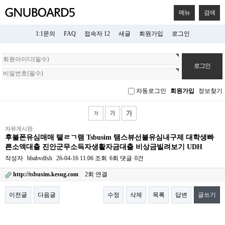
메뉴
검색
1:1문의
FAQ
접속자 12
새글
회원가입
로그인
회
원
로
그
자동로그인
회원가입
정보찾기
인
자유게시판
후불폰유심매매 탤ㄹㄱ램 Tsbusim 탬스뷰선불유심내구제 대학생빠
른소액대출 진안군무소득자생활자금대출 비상금빌려보기 UDH
작성자
bbabvdfsh
26-04-16 11:06
조회
6회
댓글
0건
http://tsbusim.kesug.com
2회 연결
이전글
다음글
수정
삭제
목록
답변
글쓰기
본문