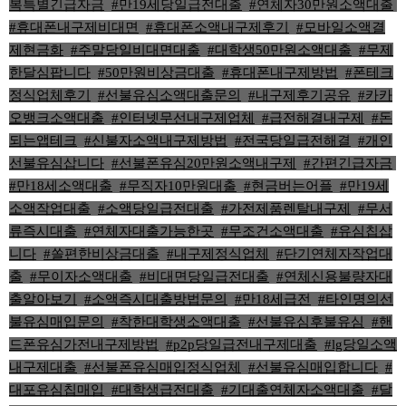
복특별긴급자금
,
#만19세당일급전대출
,
#연체자30만원소액대출
,
#휴대폰내구제비대면
,
#휴대폰소액내구제후기
,
#모바일소액결
제현금화
,
#주말당일비대면대출
,
#대학생50만원소액대출
,
#무제
한달심팝니다
,
#50만원비상금대출
,
#휴대폰내구제방법
,
#폰테크
정식업체후기
,
#선불유심소액대출문의
,
#내구제후기공유
,
#카카
오뱅크소액대출
,
#인터넷무선내구제업체
,
#급전해결내구제
,
#돈
되는앱테크
,
#신불자소액내구제방법
,
#전국당일급전해결
,
#개인
선불유심삽니다
,
#선불폰유심20만원소액내구제
,
#간편긴급자금
,
#만18세소액대출
,
#무직자10만원대출
,
#현금버는어플
,
#만19세
소액작업대출
,
#소액당일급전대출
,
#가전제품렌탈내구제
,
#무서
류즉시대출
,
#연체자대출가능한곳
,
#무조건소액대출
,
#유심칩삽
니다
,
#쏠편한비상금대출
,
#내구제정식업체
,
#단기연체자작업대
출
,
#무이자소액대출
,
#비대면당일급전대출
,
#연체신용불량자대
출알아보기
,
#소액즉시대출방법문의
,
#만18세급전
,
#타인명의선
불유심매입문의
,
#착한대학생소액대출
,
#선불유심후불유심
,
#핸
드폰유심가전내구제방법
,
#p2p당일급전내구제대출
,
#lg당일소액
내구제대출
,
#선불폰유심매입정식업체
,
#선불유심매입합니다
,
#
대포유심칩매입
,
#대학생급전대출
,
#기대출연체자소액대출
,
#달