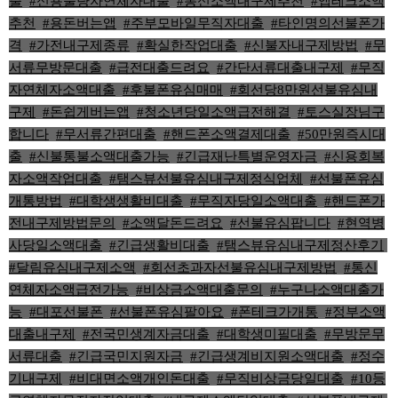
출
,
#신용불량자연체자대출
,
#통신소액내구제추천
,
#앱테크소액
추천
,
#용돈버는앱
,
#주부모바일무직자대출
,
#타인명의선불폰가
격
,
#가전내구제종류
,
#확실한작업대출
,
#신불자내구제방법
,
#무
서류무방문대출
,
#급전대출드려요
,
#간단서류대출내구제
,
#무직
자연체자소액대출
,
#후불폰유심매매
,
#회선당8만원선불유심내
구제
,
#돈쉽게버는앱
,
#청소년당일소액급전해결
,
#토스실장님구
합니다
,
#무서류간편대출
,
#핸드폰소액결제대출
,
#50만원즉시대
출
,
#신불통불소액대출가능
,
#긴급재난특별운영자금
,
#신용회복
자소액작업대출
,
#탬스뷰선불유심내구제정식업체
,
#선불폰유심
개통방법
,
#대학생생활비대출
,
#무직자당일소액대출
,
#핸드폰가
전내구제방법문의
,
#소액달돈드려요
,
#선불유심팝니다
,
#현역병
사당일소액대출
,
#긴급생활비대출
,
#탬스뷰유심내구제정산후기
,
#달림유심내구제소액
,
#회선초과자선불유심내구제방법
,
#통신
연체자소액급전가능
,
#비상금소액대출문의
,
#누구나소액대출가
능
,
#대포선불폰
,
#선불폰유심팔아요
,
#폰테크가개통
,
#정부소액
대출내구제
,
#전국민생계자금대출
,
#대학생미필대출
,
#무방문무
서류대출
,
#긴급국민지원자금
,
#긴급생계비지원소액대출
,
#정수
기내구제
,
#비대면소액개인돈대출
,
#무직비상금당일대출
,
#10등