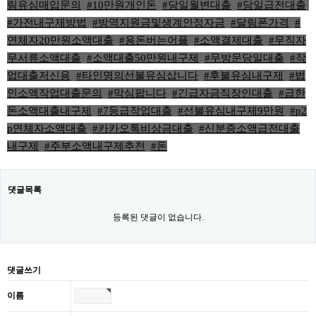
림유심매입문의
,
#10만원개인돈
,
#당일월변대출
,
#당일급전대출
,
#가전내구제방법
,
#방역지원금및생계안정자금
,
#달림폰가격
,
#
연체자20만원소액대출
,
#용돈버는어플
,
#소액결제대출
,
#무직자
무서류소액대출
,
#소액대출50만원내구제
,
#무방문당일대출
,
#작
업대출저신용
,
#타인명의선불유심삽니다
,
#후불유심내구제
,
#법
인소액작업대출문의
,
#막심팝니다
,
#긴급자금직장인대출
,
#급한
돈소액대출내구제
,
#7등급작업대출
,
#선불유심내구제9만원
,
#p2
p연체자소액대출
,
#카카오톡비상금대출
,
#신분증소액급전대출
내구제
,
#주부소액내구제추천
,
#돈
댓글목록
등록된 댓글이 없습니다.
댓글쓰기
이름